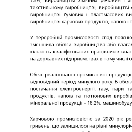
7,5%, виробництві хімічних речовин і х
текстильному виробництві, виробництві од
виробництві ґумових і пластмасових вир
виробництві харчових продуктів, напоїв і 
У переробній промисловості спад поясню
зменшила обсяги виробництва або взагал
кількість кваліфікованих працівників вна
на державних підприємствах в тому числі 
Обсяг реалізованої промислової продукції
відповідний період минулого року. В обсяз
постачання електроенергії, газу, пари 
продуктів, напоїв та тютюнових виробів
мінеральної продукції – 18,2%, машинобуду
Харчовою промисловістю за 2020 рік ре
гривень, що залишилося на рівні минулоріч