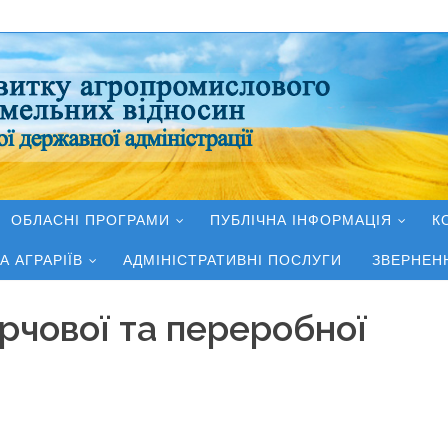
ОБЛАСНІ ПРОГРАМИ
ПУБЛІЧНА ІНФОРМАЦІЯ
К
А АГРАРІЇВ
АДМІНІСТРАТИВНІ ПОСЛУГИ
ЗВЕРНЕН
рчової та переробної