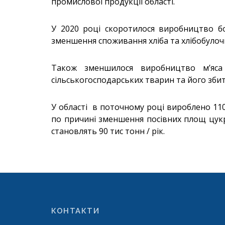
промислової продукції області.
У 2020 році скоротилося виробництво бо
зменшення споживання хліба та хлібобулочн
Також зменшилося виробництво м’яса
сільськогосподарських тварин та його збит
У області в поточному році вироблено 110
по причині зменшення посівних площ цукро
становлять 90 тис тонн / рік.
КОНТАКТИ