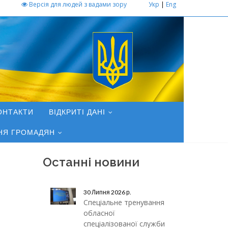
Версія для людей з вадами зору
Укр
|
Eng
ОНТАКТИ
ВІДКРИТІ ДАНІ
НЯ ГРОМАДЯН
Останні новини
30 Липня 2026 р.
Спеціальне тренування
обласної
спеціалізованої служби