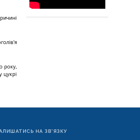
ричині
олів’я
о року,
у цукрі
АЛИШАТИСЬ НА ЗВ'ЯЗКУ