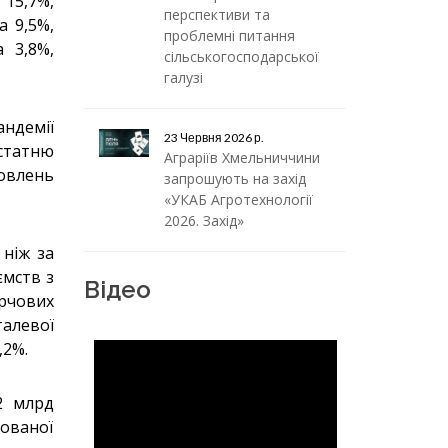
15,7%,
перспективи та
а 9,5%,
проблемні питання
 3,8%,
сільськогосподарської
галузі
ндемії
23 Червня 2026 р.
статню
Аграріїв Хмельниччини
мовлень
запрошують на захід
«УКАБ Агротехнології
2026. Захід»
 ніж за
ємств з
Відео
рчових
алевої
,2%.
2 млрд
зованої