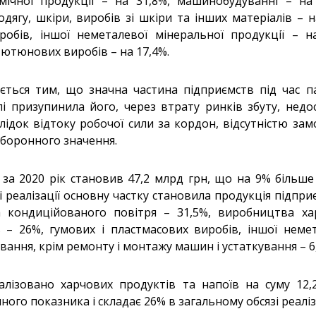
імічної продукції – на 31,8%, машинобудуванні – на 
ягу, шкіри, виробів зі шкіри та інших матеріалів – н
обів, іншої неметалевої мінеральної продукції – на
тютюнових виробів – на 17,4%.
ється тим, що значна частина підприємств під час па
і призупинила його, через втрату ринків збуту, недо
слідок відтоку робочої сили за кордон, відсутністю за
оборонного значення.
 за 2020 рік становив 47,2 млрд грн, що на 9% більше
і реалізації основну частку становила продукція підпри
та кондиційованого повітря – 31,5%, виробництва ха
 – 26%, гумових і пластмасових виробів, іншої немет
вання, крім ремонту і монтажу машин і устаткування – 6
алізовано харчових продуктів та напоїв на суму 12,
ного показника і складає 26% в загальному обсязі реалі