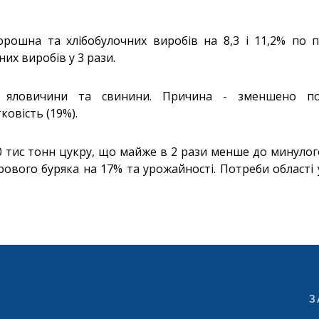
рошна та хлібобулочних виробів на 8,3 і 11,2% по п
их виробів у 3 рази.
 яловичини та свинини. Причина - зменшено пог
ковість (19%).
 тис тонн цукру, що майже в 2 рази менше до минулог
вого буряка на 17% та урожайності. Потреби області 
З