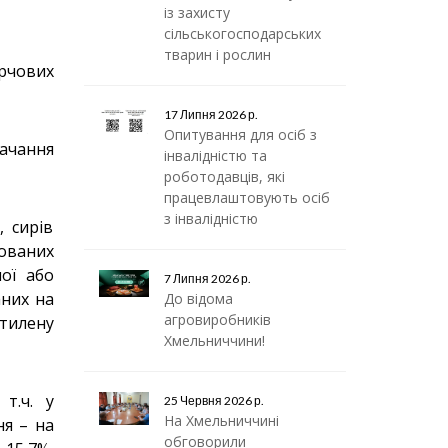
із захисту
сільськогосподарських
тварин і рослин
арчових
17 Липня 2026 р.
Опитування для осіб з
тачання
інвалідністю та
роботодавців, які
працевлаштовують осіб
з інвалідністю
, сирів
ованих
ої або
7 Липня 2026 р.
аних на
До відома
агровиробників
етилену
Хмельниччини!
т.ч. у
25 Червня 2026 р.
На Хмельниччині
ня – на
обговорили