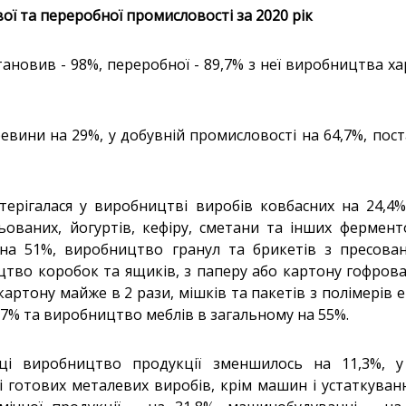
ої та переробної промисловості за 2020 рік
становив - 98%, переробної - 89,7% з неї виробництва х
евини на 29%, у добувній промисловості на 64,7%, пос
ерігалася у виробництві виробів ковбасних на 24,4%
ьованих, йогуртів, кефіру, сметани та інших фермент
 на 51%, виробництво гранул та брикетів з пресован
тво коробок та ящиків, з паперу або картону гофров
артону майже в 2 рази, мішків та пакетів з полімерів 
,7% та виробництво меблів в загальному на 55%.
ці виробництво продукції зменшилось на 11,3%, у 
 готових металевих виробів, крім машин і устаткуван