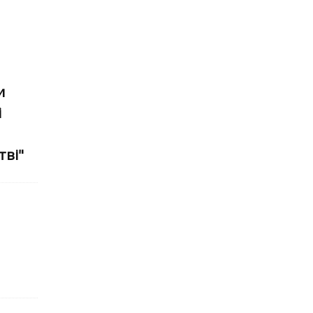
и
і
тві"