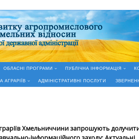
ОБЛАСНІ ПРОГРАМИ
ПУБЛІЧНА ІНФОРМАЦІЯ
К
А АГРАРІЇВ
АДМІНІСТРАТИВНІ ПОСЛУГИ
ЗВЕРНЕН
граріїв Хмельниччини запрошують долучити
авчально-інформаційного заходу: Актуальні