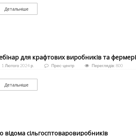
Детальніше
ебінар для крафтових виробників та фермер
1 Лютого 2024 р.
Прес-центр
Переглядів: 800
Детальніше
о відома сільгосптоваровиробників