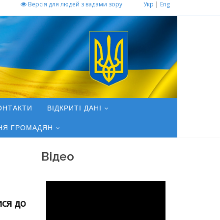
Версія для людей з вадами зору
Укр
|
Eng
ОНТАКТИ
ВІДКРИТІ ДАНІ
НЯ ГРОМАДЯН
Відео
ся до