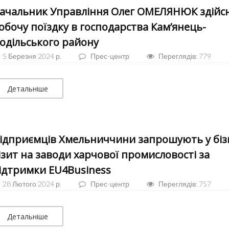
ачальник Управління Олег ОМЕЛЯНЮК здійс
обочу поїздку в господарства Кам’янець-
одільського району
5 Березня 2024 р.
Прес-центр
Переглядів: 779
Детальніше
ідприємців Хмельниччини запрошують у біз
ізит на заводи харчової промисловості за
ідтримки EU4Business
28 Лютого 2024 р.
Прес-центр
Переглядів: 757
Детальніше