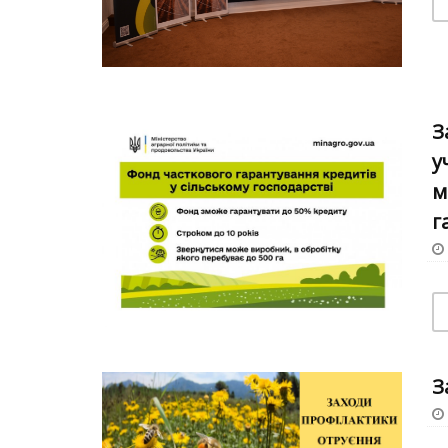
З
у
м
г
З