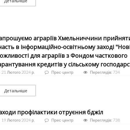
Детальніше
апрошуємо аграріїв Хмельниччини прийнят
часть в інформаційно-освітньому заході "Нов
ожливості для аграріїв з Фондом часткового
арантування кредитів у сільському господарс
21 Лютого 2024 р.
Прес-центр
Переглядів: 734
Детальніше
аходи профілактики отруєння бджіл
19 Лютого 2024 р.
Прес-центр
Переглядів: 738