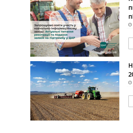
п
п
Н
2