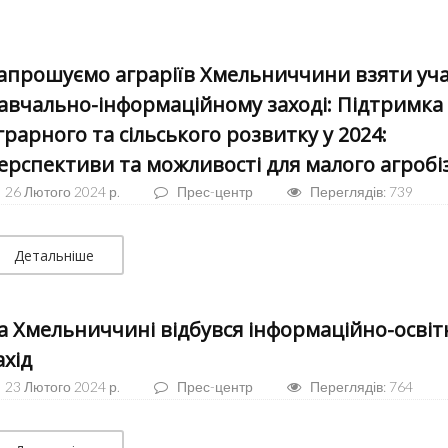
апрошуємо аграріїв Хмельниччини взяти уча
авчально-інформаційному заході: Підтримка
грарного та сільського розвитку у 2024:
ерспективи та можливості для малого агробі
26 Лютого 2024 р.
Прес-центр
Переглядів: 739
Детальніше
а Хмельниччині відбувся інформаційно-освіт
ахід
23 Лютого 2024 р.
Прес-центр
Переглядів: 764