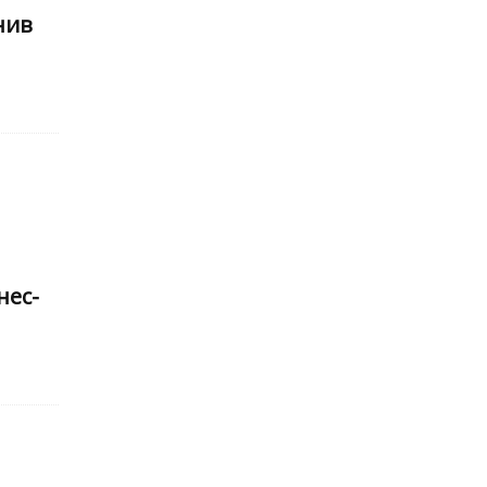
нив
нес-