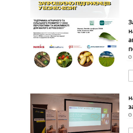
З
н
а
п
н
з