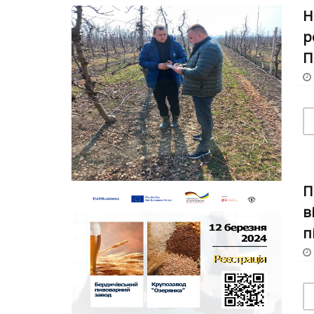
Н
р
П
П
в
п