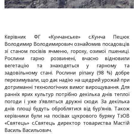
Керівник ФГ «Кунчанське» с.Кунча Пецюк
Володимир Володимирович ознайомив посадовців
зі станом посівів ячменю, гороху, озимої пшениці.
Рослини гарно розвинені, вчасно відновили
вегетацію та знаходяться у гарному та
задовільному стані. Рослини ріпаку (98 %) добре
перезимували, що дає надію на щедрий урожай при
дотриманні технологічних вимог вирощування. Для
ранніх ярих культур потрібно декілька днів теплої
погоди і уже з’являться дружні сходи. За декілька
днів площі будуть оброблятися від бур’янів. Також
керівники були на посівах цукрового буряку ТзОВ
«Святець» с.Святець директор товариства Мастій
Василь Васильович.