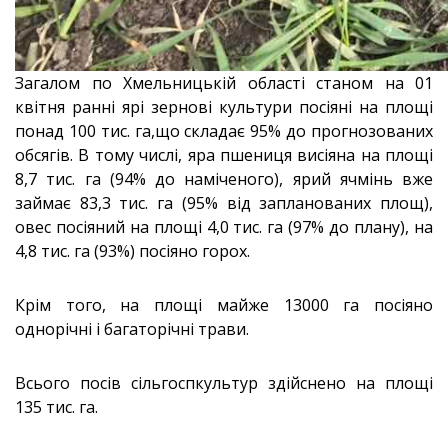
Загалом по Хмельницькій області станом на 01
квітня ранні ярі зернові культури посіяні на площі
понад 100 тис. га,що складає 95% до прогнозованих
обсягів. В тому числі, яра пшениця висіяна на площі
8,7 тис. га (94% до наміченого), ярий ячмінь вже
займає 83,3 тис. га (95% від запланованих площ),
овес посіяний на площі 4,0 тис. га (97% до плану), на
4,8 тис. га (93%) посіяно горох.
Крім того, на площі майже 13000 га посіяно
однорічні і багаторічні трави.
Всього посів сільгоспкультур здійснено на площі
135 тис. га.