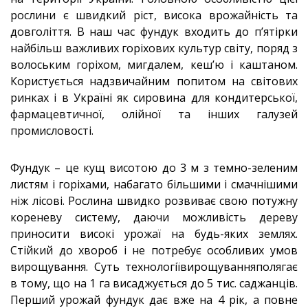
рослини є швидкий ріст, висока врожайність та
довголіття. В наш час фундук входить до п’ятірки
найбільш важливих горіхових культур світу, поряд з
волоським горіхом, мигдалем, кеш’ю і каштаном.
Користується надзвичайним попитом на світових
ринках і в Україні як сировина для кондитерської,
фармацевтичної, олійної та інших галузей
промисловості.
Фундук – це кущ висотою до 3 м з темно-зеленим
листям і горіхами, набагато більшими і смачнішими
ніж лісові. Рослина швидко розвиває свою потужну
кореневу систему, даючи можливість дереву
приносити високі урожаї на будь-яких землях.
Стійкий до хвороб і не потребує особливих умов
вирощування. Суть технологіївирощуванняполягає
в тому, що на 1 га висаджується до 5 тис. саджанців.
Перший урожай фундук дає вже на 4 рік, а повне