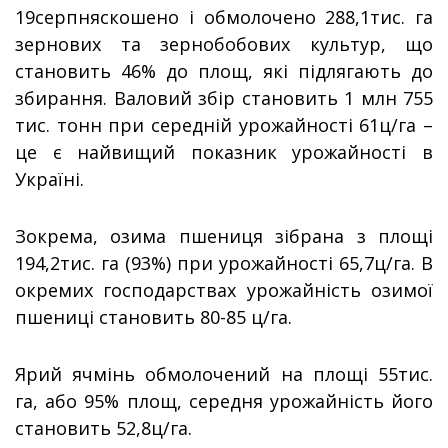
19серпняскошено і обмолочено 288,1тис. га
зернових та зернобобових культур, що
становить 46% до площ, які підлягають до
збирання. Валовий збір становить 1 млн 755
тис. тонн при середній урожайності 61ц/га –
це є найвищий показник урожайності в
Україні.
Зокрема, озима пшениця зібрана з площі
194,2тис. га (93%) при урожайності 65,7ц/га. В
окремих господарствах урожайність озимої
пшениці становить 80-85 ц/га.
Ярий ячмінь обмолочений на площі 55тис.
га, або 95% площ, середня урожайність його
становить 52,8ц/га.