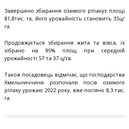
Завершено збирання озимого ріпакуз площі
81,8тис. га, його урожайність становить 35ц/
га.
Продовжується збирання жита та вівса, їх
зібрано на 95% площ при середній
урожайності 57 та 37 ц/га.
Також посадовець відмічає, що господарства
Хмельниччини розпочали посів озимого
ріпаку урожаю 2022 року, вже посіяно 8,3 тис.
га.